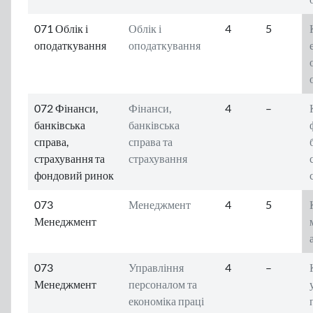
071 Облік і
Облік і
4
5
оподаткування
оподаткування
072 Фінанси,
Фінанси,
4
–
банківська
банківська
справа,
справа та
страхування та
страхування
фондовий ринок
073
Менеджмент
4
5
Менеджмент
073
Управління
4
–
Менеджмент
персоналом та
економіка праці