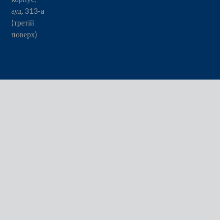
ауд. 313-а
(третій
поверх)