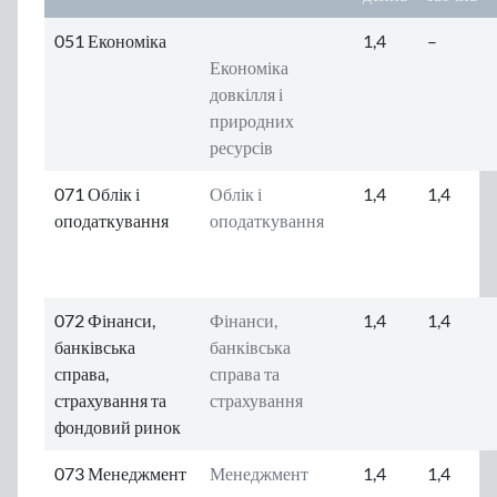
051 Економіка
1,4
–
Економіка
довкілля і
природних
ресурсів
071 Облік і
Облік і
1,4
1,4
оподаткування
оподаткування
072 Фінанси,
Фінанси,
1,4
1,4
банківська
банківська
справа,
справа та
страхування та
страхування
фондовий ринок
073 Менеджмент
Менеджмент
1,4
1,4