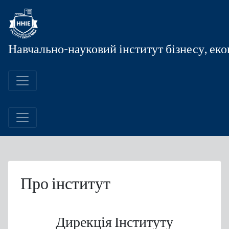
Skip
to
content
Навчально-науковий інститут бізнесу, еко
Про інститут
Дирекція Інституту