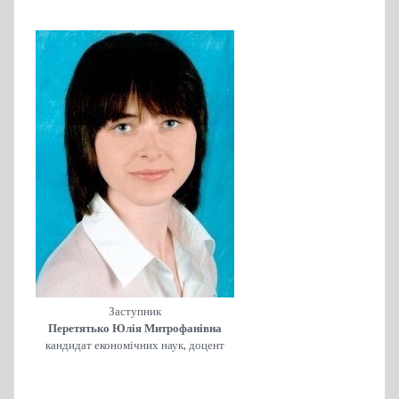
Заступник
Перетятько Юлія Митрофанівна
кандидат економічних наук, доцент