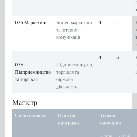
075 Маркетинг
Б
ізнес-маркетинг
4
–
та інтернет-
комунікації
4
5
076
Підприємництво,
Підприємництво
торгівля та
та торгівля
біржова
діяльність
Магістр
Спеціальніст
ь
Освітня
Термін
програма
навчання
денна
заочна